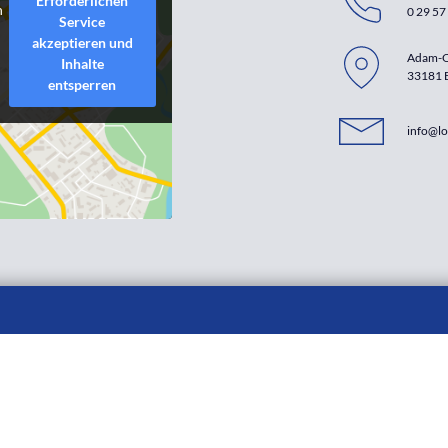
Erforderlichen
n
0 29 57 
Service
akzeptieren und
Adam-O
Inhalte
33181 
entsperren
info@lo