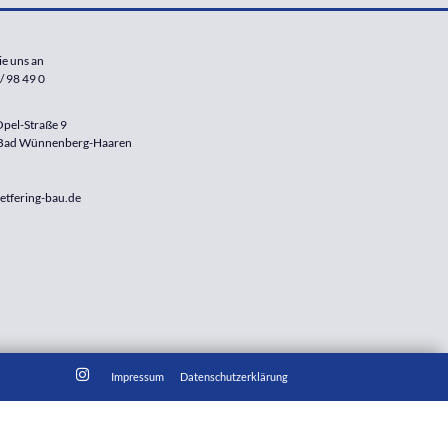
ie uns an
/ 98 49 0
pel-Straße 9
Bad Wünnenberg-Haaren
etfering-bau.de
Impressum
Datenschutzerklärung