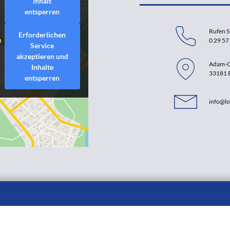
Inhalt
entsperren
t
Rufen S
Erforderlichen
n
0 29 57 
Service
akzeptieren und
Adam-O
Inhalte
33181 
entsperren
info@lo