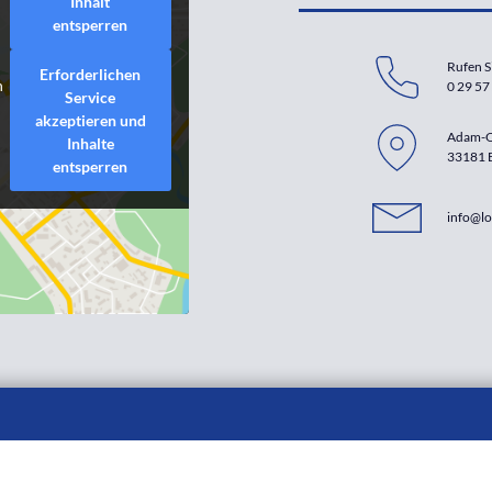
Inhalt
entsperren
t
Rufen S
Erforderlichen
n
0 29 57 
Service
akzeptieren und
Adam-O
Inhalte
33181 
entsperren
info@lo