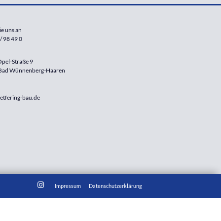
ie uns an
/ 98 49 0
pel-Straße 9
Bad Wünnenberg-Haaren
etfering-bau.de
Impressum
Datenschutzerklärung