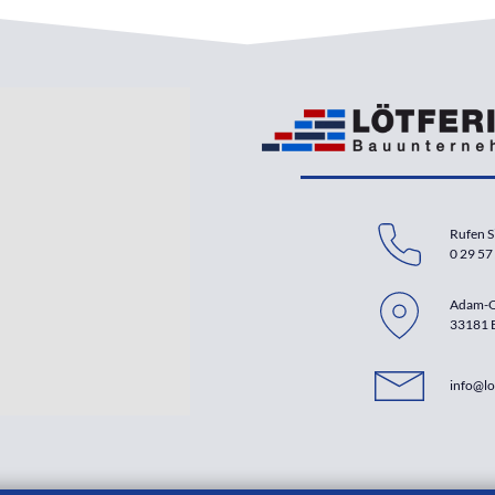
Rufen S
0 29 57 
Adam-O
33181 
info@lo