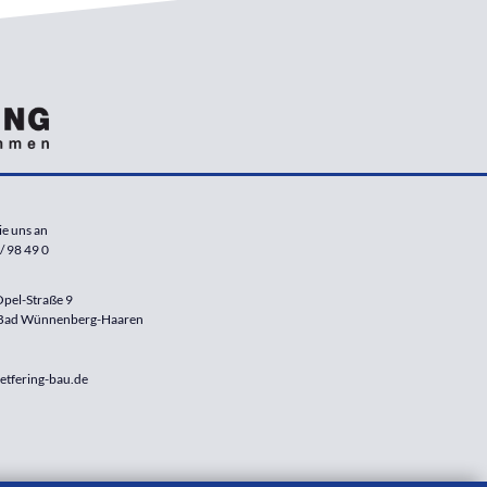
ie uns an
/ 98 49 0
pel-Straße 9
Bad Wünnenberg-Haaren
etfering-bau.de