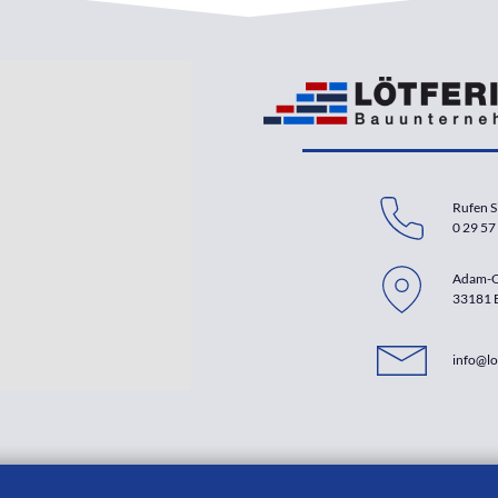
Rufen S
0 29 57 
Adam-O
33181 
info@lo