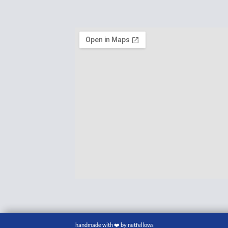
handmade with ❤️ by netfellows